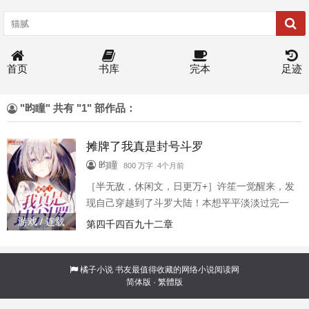
首页
书库
完本
足迹
"昀瞳" 共有 "1" 部作品：
摊牌了我真是封号斗罗
昀瞳
800 万字 4个月前
［半无敌，休闲文，日更万+］许笙一觉醒来，发
现自己穿越到了斗罗大陆！本想平平淡淡过完一
生的他，直到武魂觉醒时才意识到不对劲！第一
游戏 / 连载
第四千四百九十二章
武魂:九心血棠！由九心海棠变异而成，以血为
祭，以魂润棠，彻底打破辅助系的神话！第二武
魂：冰蔷薇之剑！攻击力碾压昊天锤，成就大陆
橘子小说
书友最值得收藏的网络小说阅读网
简体版
·
繁體版
最强器武魂！在素云涛震惊的目光下，许笙无奈
的望着自己身上九个猩...《摊牌了我真是封号斗