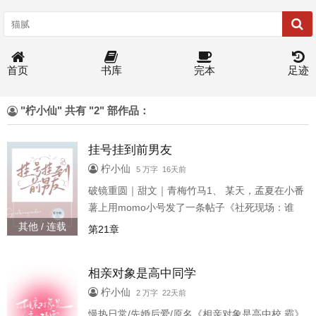
首页
书库
完本
足迹
"柠小仙" 共有 "2" 部作品：
挂号挂到前男友
柠小仙
5 万字 16天前
破镜重圆｜甜文｜青梅竹马1、 某天，孟夏在小番
薯上用momo小号发了一条帖子《社死现场：谁
懂！前任变我的乳腺外科医生是种什么体验》 没
其他 / 连载
第21章
想到，一觉醒来，帖子爆了。直接冲上热搜，引
来无数双小眼睛疯狂围观。 原帖正文： [啊啊啊啊
相亲对象是高中同学
啊我人没了！！最近胸口一直胀痛，今天摸到左
胸好像有个小肿块，吓得我赶紧挂了个乳腺外科
柠小仙
2 万字 22天前
去检查，谁知道挂号挂到前男友，推门进去接诊
慢热日常/先婚后爱/原名《相亲对象是高中校.霸》