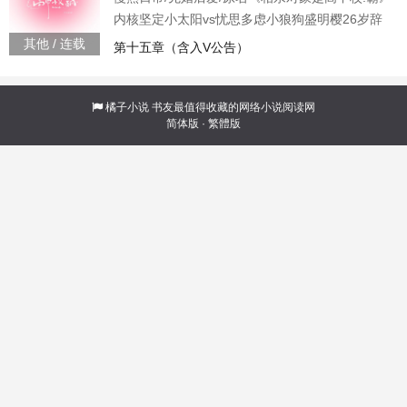
的帅哥竟然是我前！任！ 家人们谁懂啊？？要在
内核坚定小太阳vs忧思多虑小狼狗盛明樱26岁辞
前任
职回潞市，本想gap一年清净清净却架不住亲妈姨
其他 / 连载
第十五章（含入V公告）
妈轮番上阵，逮着机会就为她做媒她从小貌美，
眼高于顶，虽秉持着晚婚晚育保平安的信念，却
也不排斥相亲俗话说没吃过猪肉，但得见见猪
橘子小说
书友最值得收藏的网络小说阅读网
简体版
·
繁體版
跑，权当收集普男百态，增长见识只是她提出的
要求分外苛刻：身高不低于188，体重不高于88，
上得厅堂下得厨房，名校毕业有车有房，财富自
由