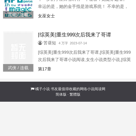
西：好家伙，还有这事？买爆！在点下【购买】
幸运的是，她的金手指是游戏系统！ 不幸的是，
的那
她的金手指是她在玩的一款号称自由到鬼畜的日
其他 / 连载
女巫女士
式rpg游戏…… 雪莉一直努力掩饰自己的异常，不
让同学和老师们发现自己那不同寻常的“天赋”——
[综英美]重生999次后我来了哥谭
她养的猫会下蛋，见过的鸡会产奶，每年以太天
气的时候总是会不小心多长一条胳膊，或者头上
苦昼短
4 万字 2023-07-14
飘着雨云。分院帽戴到她头上，说的第一句话
[综英美]重生999次后我来了哥谭,[综英美]重生999
是：“你就是那个【星辰背叛者】吧，让我看看你
次后我来了哥谭小说阅读,女生小说类型小说,[综英
应该
美]重生999次后我来了哥谭由作家苦昼短创作, 第
武侠 / 连载
第17章
一次重生的时候，斐莉达觉得是上天的恩赐。尽
管她忘记了自己的死因，但有机会改变自己困窘
的人生，这本身就值得庆幸了。她顺利地度过了
橘子小说
书友最值得收藏的网络小说阅读网
简体版
·
繁體版
风光的一生，在晚年幸福而安详地进入了沉眠。
…… 她再次在同一天睁开眼睛。 第二次人生，斐
莉达开始试图补全曾经所有的遗