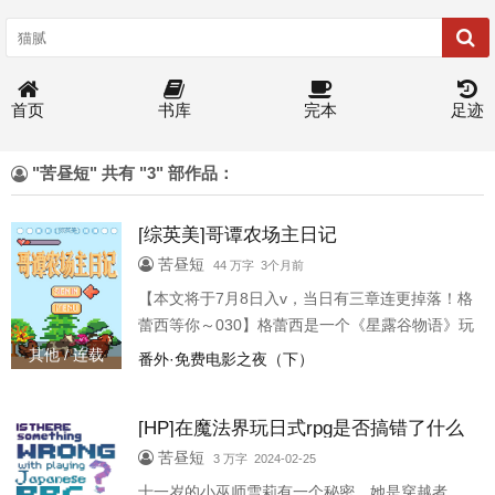
首页
书库
完本
足迹
"苦昼短" 共有 "3" 部作品：
[综英美]哥谭农场主日记
苦昼短
44 万字 3个月前
【本文将于7月8日入v，当日有三章连更掉落！格
蕾西等你～030】格蕾西是一个《星露谷物语》玩
家。这个游戏主打模拟经营，主角继承了爷爷的
其他 / 连载
番外·免费电影之夜（下）
老旧农场，来到一个安逸的小镇，过着悠闲自在
的农夫生活。 在她终于打出了全收集成就的那
[HP]在魔法界玩日式rpg是否搞错了什么
天，格蕾西看见商店里出现了一个游戏DLC的推
销界面：【星露谷DLC：哥谭市】【更大地图，
苦昼短
3 万字 2024-02-25
更多NPC，全新玩法，真实的美式风情！】 格蕾
十一岁的小巫师雪莉有一个秘密，她是穿越者。