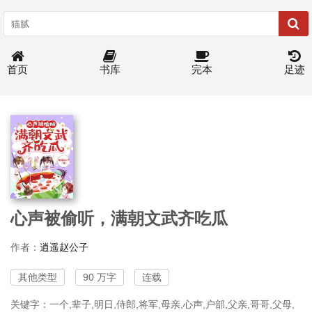
首页
书库
完本
足迹
心声被偷听，满朝文武齐吃瓜
作者：
逍遥赵公子
其他类型
90 万字
连载
关键字：一个,辈子,明日,侍郎,将军,母亲,心声,户部,父亲,哥哥,父母,