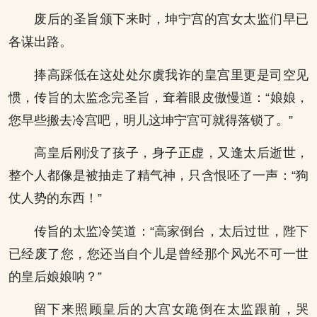
废后的圣旨颁下来时，坤宁宫的宫女太监们早已
各谋出路。
捧高踩低在这处处尔虞我诈的皇宫里更是司空见
惯，传旨的太监念完圣旨，耷着眼皮傲慢道：“娘娘，
您早些搬去冷宫吧，明儿这坤宁宫可就得落锁了。”
高皇后刚没了孩子，身子正虚，又逢太后逝世，
整个人都像是被抽走了精气神，只含恨呸了一声：“狗
仗人势的东西！”
传旨的太监冷笑道：“高家倒台，太后过世，陛下
已经废了您，您还当自个儿是曾经那个风光不可一世
的皇后娘娘呐？”
留下来照顾皇后的大宫女跪倒在太监跟前，哭