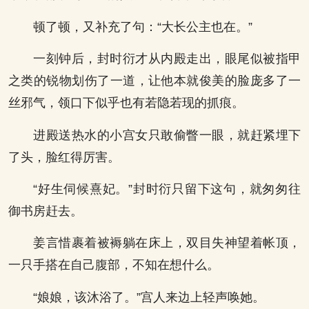
顿了顿，又补充了句：“大长公主也在。”
一刻钟后，封时衍才从内殿走出，眼尾似被指甲
之类的锐物划伤了一道，让他本就俊美的脸庞多了一
丝邪气，领口下似乎也有若隐若现的抓痕。
进殿送热水的小宫女只敢偷瞥一眼，就赶紧埋下
了头，脸红得厉害。
“好生伺候熹妃。”封时衍只留下这句，就匆匆往
御书房赶去。
姜言惜裹着被褥躺在床上，双目失神望着帐顶，
一只手搭在自己腹部，不知在想什么。
“娘娘，该沐浴了。”宫人来边上轻声唤她。