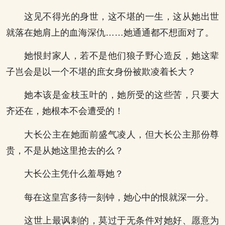
这见不得光的身世，这不堪的一生，这从她出世
就落在她肩上的血海深仇……她通通都不想面对了。
她恨封家人，若不是他们狼子野心造反，她这辈
子岂会是以一个不堪的庶女身份被欺凌着长大？
她本该是金枝玉叶的，她所受的这些苦，只要大
齐还在，她根本不会遭受的！
大长公主在她面前盛气凌人，但大长公主那份尊
贵，不是从她这里抢去的么？
大长公主凭什么羞辱她？
每在这皇宫多待一刻钟，她心中的恨就深一分。
这世上最讽刺的，莫过于无条件对她好、愿意为