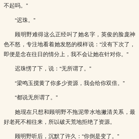
不起吗。”
“迟珠。”
顾明野难得这么正经叫了她名字，英俊的脸庞神
色不怒，专注地看着她发怒的模样说：“没有下次了，
即便是念在往日的情分上，我不会让她在针对你。”
迟珠愣了下，说：“无所谓了。”
“梁鸣玉搅黄了你多少资源，我会给你双倍。”
“都说无所谓了。”
她现在只想和顾明野不拖泥带水地撇清关系，最
好老死不相往来，所以破天荒地拒绝了资源。
顾明野听后，沉默了许久：“你倒是变了。”