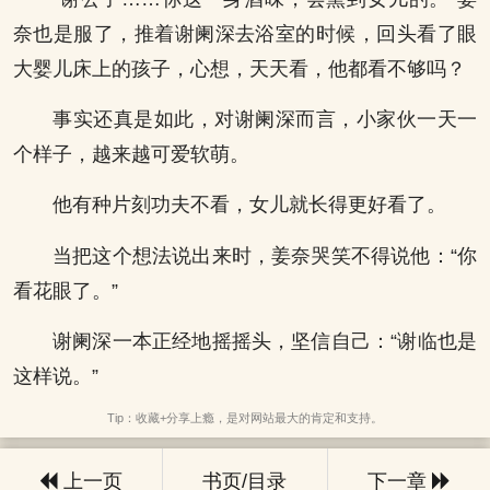
奈也是服了，推着谢阑深去浴室的时候，回头看了眼
大婴儿床上的孩子，心想，天天看，他都看不够吗？
事实还真是如此，对谢阑深而言，小家伙一天一
个样子，越来越可爱软萌。
他有种片刻功夫不看，女儿就长得更好看了。
当把这个想法说出来时，姜奈哭笑不得说他：“你
看花眼了。”
谢阑深一本正经地摇摇头，坚信自己：“谢临也是
这样说。”
Tip：收藏+分享上瘾，是对网站最大的肯定和支持。
上一页
书页/目录
下一章