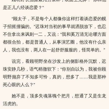
是正儿八经谈恋爱？”
“顾太子，不是每个人都像你这样打着谈恋爱的幌
子招摇撞骗的。”迟珠对当初的事早就洒脱放下，也忍
不住拿出来讽刺一二，又说：“我和奚万清无论哪方面
都很合拍，都是普通人，从事演艺圈，他没有什么亲
人，我也没有，两人在一起舒舒服服的，怪简单的。”
说完，看顾明野坐在沙发上的侧影格外沉默，迟
珠安静几秒，语气稍微软下：“你别自以为，我被你顾
明野抛弃了不知多可怜，真的，想多了……我是那种
死心眼的人么？”
她不是，顶多失魂落魄个把月，想通了又是生龙
活虎的。