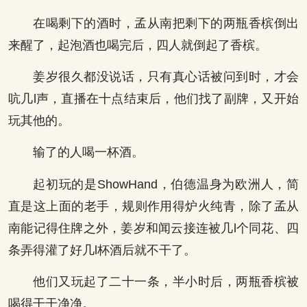
在喝剩下的酒时，孟从南把剩下的两瓶香槟倒出
来醒了，起泡酒也喝完后，四人就倒起了香槟。
姜岁很久都没说话，只有真心话被问到时，才会
吭几l声，直播在十点结束后，他们找了副牌，又开始
玩其他的。
输了的人喝一杯酒。
起初玩的是ShowHand，伯德温身为欧洲人，简
直是这上面的老手，规则作用得炉火纯青，除了孟从
南能记得住牌之外，姜岁和闻云接连被几l个同花、四
条弄得灌了好几l杯酒后就不干了。
他们又玩起了二十一条，半小时后，两瓶香槟被
喝得干干净净。