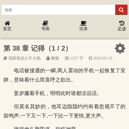
首页
书库
完本
足迹
第 38 章 记得（1 / 2）
我跟我老公不太熟
鹤安
1357 字
2024-03-29
电话被接通的一瞬,两人震动的手机一起恢复了安
静，意味着什么简直呼之欲出。
姜岁攥着手机，明明此时谁都没说话。
但莫名其妙的，他耳边隐隐约约有着忽视不了的
鼓鸣声,一下又一下,一下比一下更快,更大声。