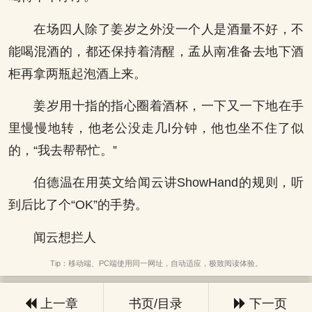
在场四人除了姜岁之外没一个人是酒量不好，不
能喝混酒的，都还保持着清醒，孟从南准备去地下酒
柜再拿两瓶起泡酒上来。
姜岁用十指的指心圈着酒杯，一下又一下地在手
里慢慢地转，他老公没走几l分钟，他也坐不住了似
的，“我去帮帮忙。”
伯德温在用英文给闻云讲ShowHand的规则，听
到后比了个“OK”的手势。
闻云想拦人
Tip：移动端、PC端使用同一网址，自动适应，极致阅读体验。
上一章
书页/目录
下一页