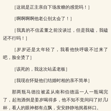
［这就是正主亲自下场发糖的感觉吗！］
［啊啊啊啊他老公别太会了！］
［我真的不信孟董之前没谈过，但是我磕，我磕
还不行吗！］
［岁岁还是太年轻了，我看他快呼吸不过来了
吧，脸全烫了］
［该死的，我这次站孟老板］
［我现在怀疑他们结婚时相的亲不简单］
那两瓶马德拉被孟从南和伯德温一人一瓶喝完
了，起泡酒倒是姜岁喝得多，他不知不觉间闷了好几l
杯，看人的眼神都有点飘，安安静静地抿着杯口。