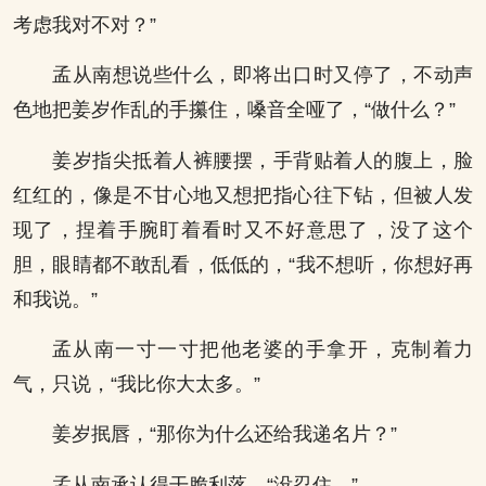
考虑我对不对？”
孟从南想说些什么，即将出口时又停了，不动声
色地把姜岁作乱的手攥住，嗓音全哑了，“做什么？”
姜岁指尖抵着人裤腰摆，手背贴着人的腹上，脸
红红的，像是不甘心地又想把指心往下钻，但被人发
现了，捏着手腕盯着看时又不好意思了，没了这个
胆，眼睛都不敢乱看，低低的，“我不想听，你想好再
和我说。”
孟从南一寸一寸把他老婆的手拿开，克制着力
气，只说，“我比你大太多。”
姜岁抿唇，“那你为什么还给我递名片？”
孟从南承认得干脆利落，“没忍住。”