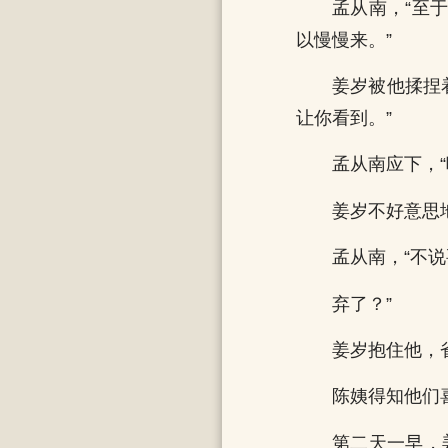
孟从南，“至
以慢慢来。”
姜岁被他揉捏
让你看到。”
孟从南应下，
姜岁不好意思
孟从南，“不
弃了？”
姜岁抱住他，
陈姨得知他们
第二天一早，