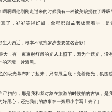
！啊啊啊他刚刚走过来的时候我有一种被美貌扼住了呼吸
看直了，岁岁笑得好甜，全程都跟孟老板牵着手，是
好生人勿近，根本不敢找岁岁去要签名合影］
很大，有一束束射灯般的光从上照下，因为全遮光，没
外的环境一片漆黑。
色的吸光幕布卸了起来，只有展品底下亮着微光，氛围
自己拍的，那是我和我对象在旅游的时候拍的古镇，是
的好用心，还把我们的故事在一旁用小字写上去了］