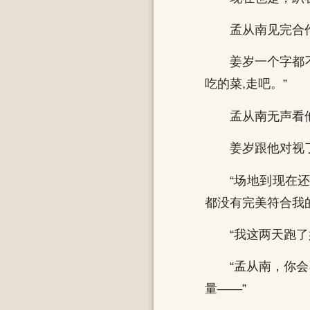
孟从南见完合作
姜岁一个字都
吃的菜,走吧。”
孟从南无声看
姜岁跟他对视了
“场地到现在
都没有完美符合我
“我这两天跑
“孟从南，你
量——”