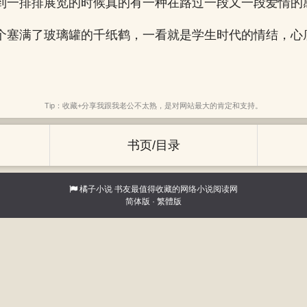
到一排排展览的时候真的有一种在路过一段又一段爱情的
个塞满了玻璃罐的千纸鹤，一看就是学生时代的情结，心
Tip：收藏+分享我跟我老公不太熟，是对网站最大的肯定和支持。
书页/目录
橘子小说
书友最值得收藏的网络小说阅读网
简体版
·
繁體版