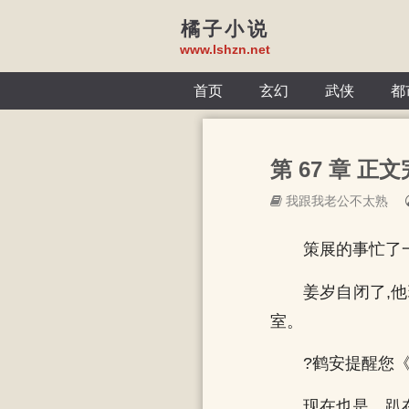
橘子小说
www.lshzn.net
首页
玄幻
武侠
都
第 67 章 正文
我跟我老公不太熟
策展的事忙了
姜岁自闭了,
室。
?鹤安提醒您《
现在也是，趴