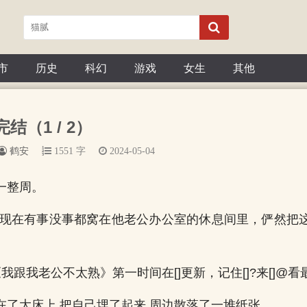
市
历史
科幻
游戏
女生
其他
完结（1 / 2）
鹤安
1551 字
2024-05-04
一整周。
他现在有事没事都窝在他老公办公室的休息间里，俨然把
我跟我老公不太熟》第一时间在[]更新，记住[]?来[]@
在了大床上,把自己埋了起来,周边散落了一堆纸张。