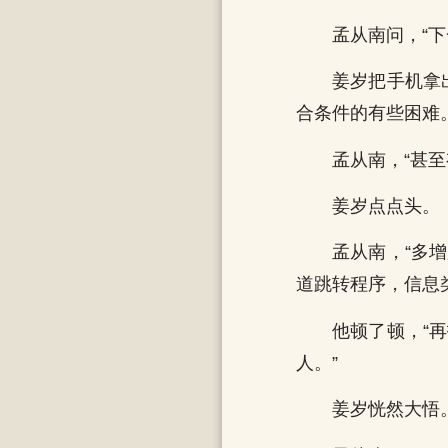
孟从南问，“下
姜岁把手机拿
合条件的有些困难。
孟从南，“甚
姜岁点点头。
孟从南，“多
道跳转程序，信息
他顿了顿，“
人。”
姜岁恍然大悟