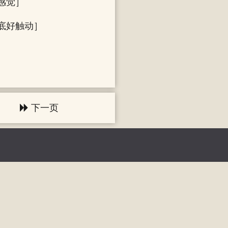
感觉］
底好触动］
下一页