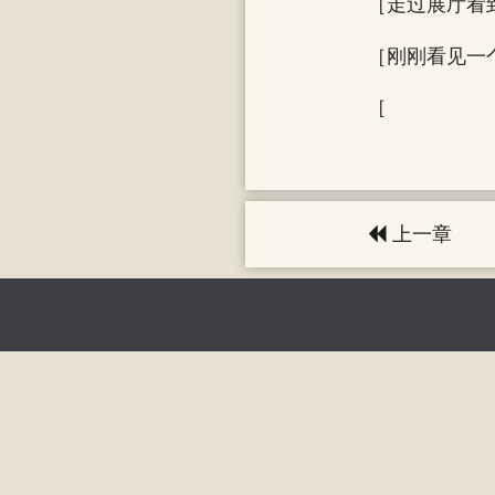
［走过展厅看
［刚刚看见一
［
上一章