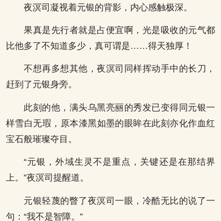
夜溟司凝视着元银的背影，内心感触极深。
果真是先行者就是占便宜啊，光是吸收的元气都
比他多了不知道多少，真可谓是……得天独厚！
不想再多想其他，夜溟司同样挥动手中的长刀，
赶到了元银身旁。
此刻的他，满头乌黑亮丽的秀发已变得同元银一
样雪白无瑕，原本漆黑如墨的眼眸在此刻亦化作血红
宝石般璀璨夺目。
“元银，外域生灵不是重点，关键还是在那结界
上。”夜溟司提醒道。
元银轻蔑的瞥了夜溟司一眼，冷酷无比的说了一
句：“我不是智障。”