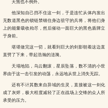
天煞也不例外。
他深知自己挡不住这一剑，于是连忙从体内发出
无数道黑色的锁链禁锢住身边驻守的兵将，将他们身
上的能量吸收殆尽，然后催动一面巨大的黑色盾牌立
于身前。
堪堪做完这一切，就看到巨大的剑影朝着这边直
直劈了下来，带起浩瀚的涟漪。
天塌地陷，乌云翻滚，星辰坠落，数不清的小世
界由于这一击引发的动荡，永远地从世上消失无踪。
还有不计其数来自异域的生灵，直接被这一剑化
成了灰烬，极大程度减轻了正在战场上交锋的众人所
承受的压力。