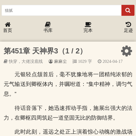
首页
书库
完本
足迹
第451章 天神界3（1 / 2）
快穿，大佬没底线
麻麻尘
1029 字
2024-04-17
元银轻点颔首后，毫不犹豫地将一团精纯浓郁的
元气输送到卿枢体内，并嘱咐道：“集中精神，调匀气
息。”
待话音落下，她迅速挥动手指，施展出强大的法
力，在卿枢四周筑起一道坚固无比的防御结界。
此时此刻，遥远之处正上演着惊心动魄的激战场