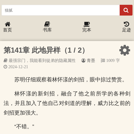
首页
书库
完本
足迹
第141章 此地异样（1 / 2）
最强宗门，我能看到徒弟的隐藏属性
青墨
1009 字
2024-12-21
苏明仔细观察着林怀漾的剑招，眼中掠过赞赏。
林怀漾的新剑招，融合了他之前所学的各种剑
法，并且加入了他自己对剑道的理解，威力比之前的
剑招更加强大。
“不错。”