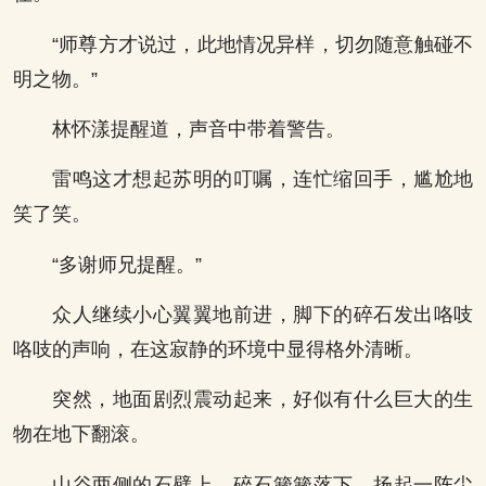
“师尊方才说过，此地情况异样，切勿随意触碰不
明之物。”
林怀漾提醒道，声音中带着警告。
雷鸣这才想起苏明的叮嘱，连忙缩回手，尴尬地
笑了笑。
“多谢师兄提醒。”
众人继续小心翼翼地前进，脚下的碎石发出咯吱
咯吱的声响，在这寂静的环境中显得格外清晰。
突然，地面剧烈震动起来，好似有什么巨大的生
物在地下翻滚。
山谷两侧的石壁上，碎石簌簌落下，扬起一阵尘